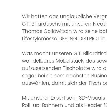
Wir hatten das unglaubliche Verg
G.T. Billardtischs mit unseren krea
Thomas Gollowitsch wird seine bah
Lifestylemesse DESIING DISTRICT in
Was macht unseren G.T. Billardtisch
wandelbares Möbelstück, das sowoh
aufzusetzenden Tischplatte wird 
sogar bei deinem nächsten Busines
auswählen, damit sich der Tisch per
Mit unserer Expertise in 3D-Visual
Roll-up-Bannern und als Header fü