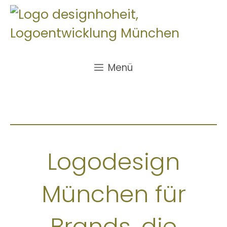
Zum
Inhalt
springen
Menü
Logodesign
München für
Brands, die